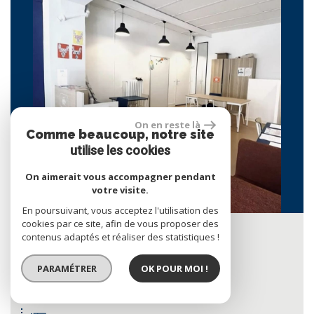
RECHERCHER
+ de critères
+
On en reste là
Comme beaucoup, notre site
5KM
10KM
25KM
utilise les cookies
On aimerait vous accompagner pendant
votre visite.
En poursuivant, vous acceptez l'utilisation des
cookies par ce site, afin de vous proposer des
Ternes - Etoile
contenus adaptés et réaliser des statistiques !
Local commercial 77m² Paris
690 000 €
PARAMÉTRER
OK POUR MOI !
Ref : FR1-1160