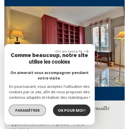
RECHERCHER
+ de critères
+
On en reste là
Comme beaucoup, notre site
5KM
10KM
25KM
utilise les cookies
On aimerait vous accompagner pendant
votre visite.
En poursuivant, vous acceptez l'utilisation des
cookies par ce site, afin de vous proposer des
contenus adaptés et réaliser des statistiques !
PARIS 16 - PORTE D'AUTEUIL - Armaillé
PARAMÉTRER
OK POUR MOI !
immobilier vous ...
Appartement 23m² 1 pièce - Paris