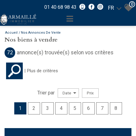
0
01 40 68 98 43
FR
Accueil
Nos Annonces De Vente
Nos biens à vendre
72
annonce(s) trouvée(s) selon vos critères
Plus de critères
Trier par
Date
Prix
Vente
1
2
3
4
5
6
7
8