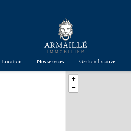
location
nos services
gestion locative
GRAND PARIS
HABITATION
CHASSE
+
−
TÉS - MAISONS - CHÂTEAUX
COMMERCES ET BUREAUX
VENDRE AVEC ARMAILLÉ
CES ET BUREAUX
DIE