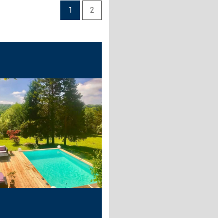
1
2
+ de critères
+