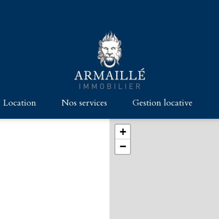
location
nos services
gestion locative
GRAND PARIS
HABITATION
CHASSE
+
−
TÉS - MAISONS - CHÂTEAUX
COMMERCES ET BUREAUX
VENDRE AVEC ARMAILLÉ
CES ET BUREAUX
DIE