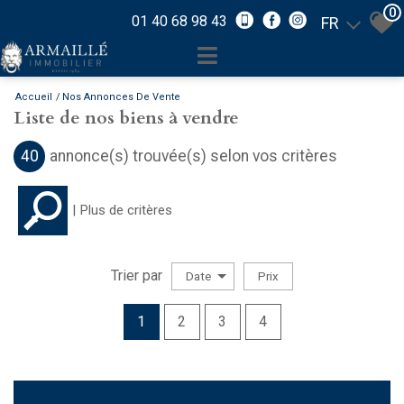
0
01 40 68 98 43
FR
Accueil
Nos Annonces De Vente
Liste de nos biens à vendre
40
annonce(s) trouvée(s) selon vos critères
Plus de critères
Trier par
Date
Prix
Vente
1
2
3
4