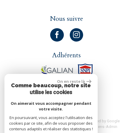
Nous suivre
Adhérents
On en reste là
Comme beaucoup, notre site
réalisé par
utilise les cookies
On aimerait vous accompagner pendant
votre visite.
En poursuivant, vous acceptez l'utilisation des
© 2026 | Tous droits réservés | Traduction powered by Google
cookies par ce site, afin de vous proposer des
Plan du site
Mentions légales
Nos honoraires
Liens
Admin
contenus adaptés et réaliser des statistiques !