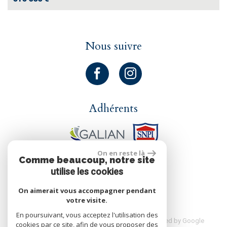
Nous suivre
Adhérents
On en reste là
Comme beaucoup, notre site
réalisé par
utilise les cookies
On aimerait vous accompagner pendant
votre visite.
En poursuivant, vous acceptez l'utilisation des
© 2026 | Tous droits réservés | Traduction powered by Google
cookies par ce site, afin de vous proposer des