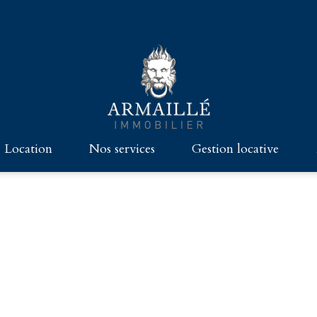
location
nos services
gestion locative
GRAND PARIS
HABITATION
CHASSE
TÉS - MAISONS - CHÂTEAUX
COMMERCES ET BUREAUX
VENDRE AVEC ARMAILLÉ
CES ET BUREAUX
DIE