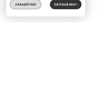
PARAMÉTRER
OK POUR MOI !
EXCLUSIVITÉ
villiers – monceau
duplex de prestige — 201,1