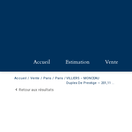
accueil
estimation
vente
PARIS - 
Accueil
Vente
Paris
Paris
VILLIERS – MONCEAU
Duplex De Prestige — 201,11 ...
Retour aux résultats
PROPRIÉ
COMMER
NORMAN