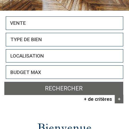
VENTE
RECHERCHER
+ de critères
+
5KM
10KM
25KM
Bienvenue