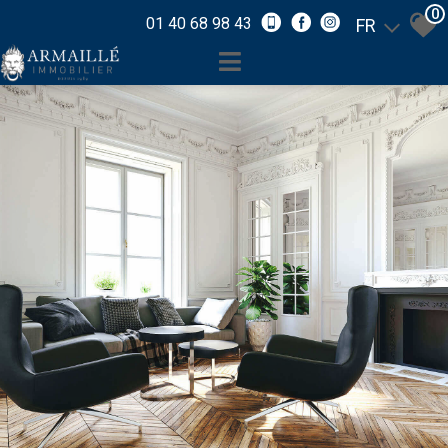
0
01 40 68 98 43
FR