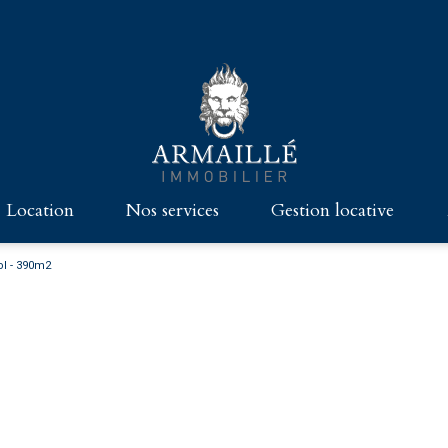
location
nos services
gestion locative
GRAND PARIS
HABITATION
CHASSE
ol - 390m2
TÉS - MAISONS - CHÂTEAUX
COMMERCES ET BUREAUX
VENDRE AVEC ARMAILLÉ
CES ET BUREAUX
DIE