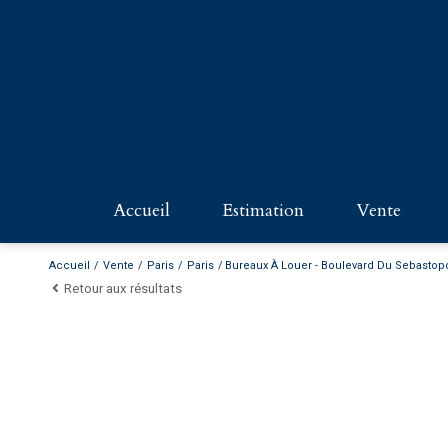
accueil
estimation
vente
PARIS - 
Accueil
Vente
Paris
Paris
Bureaux À Louer - Boulevard Du Sebastop
Retour aux résultats
PROPRIÉ
COMMER
NORMAN