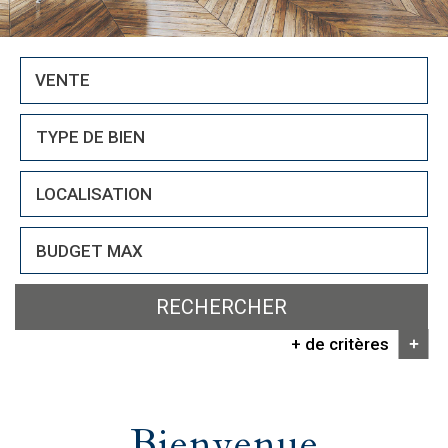
VENTE
RECHERCHER
+ de critères
+
5KM
10KM
25KM
Bienvenue