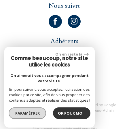
Nous suivre
Adhérents
On en reste là
Comme beaucoup, notre site
utilise les cookies
On aimerait vous accompagner pendant
réalisé par
votre visite.
En poursuivant, vous acceptez l'utilisation des
cookies par ce site, afin de vous proposer des
contenus adaptés et réaliser des statistiques !
© 2026 | Tous droits réservés | Traduction powered by Google
Plan du site
Mentions légales
Nos honoraires
Liens
Admin
PARAMÉTRER
OK POUR MOI !
Site internet compatible multi-supports,