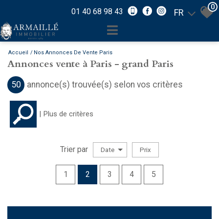
0
01 40 68 98 43
FR
Accueil
Nos Annonces De Vente Paris
Annonces vente à Paris - grand Paris
50
annonce(s) trouvée(s) selon vos critères
Plus de critères
Trier par
Date
Prix
Vente
1
2
3
4
5