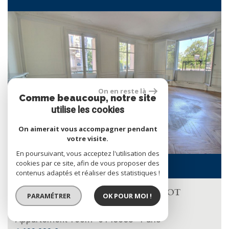
RECHERCHER
+ de critères
+
On en reste là
Comme beaucoup, notre site
5KM
10KM
25KM
utilise les cookies
On aimerait vous accompagner pendant
votre visite.
En poursuivant, vous acceptez l'utilisation des
cookies par ce site, afin de vous proposer des
contenus adaptés et réaliser des statistiques !
PARIS 16? – FOCH / PORTE MAILLOT
PARAMÉTRER
OK POUR MOI !
Appartement de ...
Appartement 160m² 6 Pièces - Paris