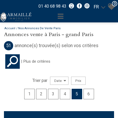
0
01 40 68 98 43
FR
Accueil
Nos Annonces De Vente Paris
Annonces vente à Paris - grand Paris
51
annonce(s) trouvée(s) selon vos critères
Plus de critères
Trier par
Date
Prix
Vente
1
2
3
4
5
6