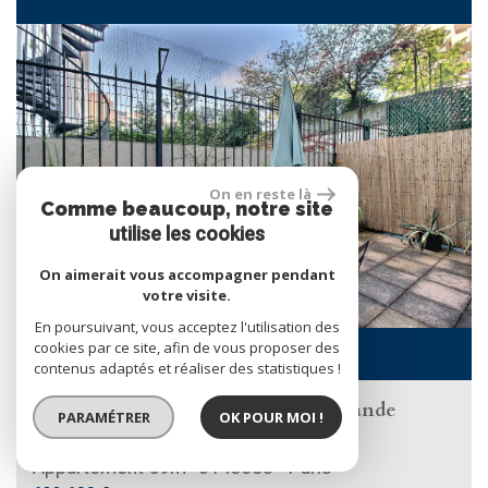
RECHERCHER
+ de critères
+
On en reste là
Comme beaucoup, notre site
5KM
10KM
25KM
utilise les cookies
On aimerait vous accompagner pendant
votre visite.
En poursuivant, vous acceptez l'utilisation des
cookies par ce site, afin de vous proposer des
EXCLUSIVITÉ
contenus adaptés et réaliser des statistiques !
Appartement de 3 pièces avec une grande
PARAMÉTRER
OK POUR MOI !
terrasse (20m2) de plain...
Appartement 59m² 3 Pièces - Paris